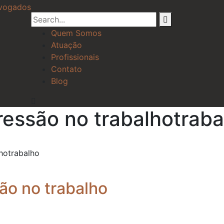
Quem Somos
Atuação
Profissionais
Contato
Blog
ressão no trabalhotraba
lhotrabalho
ão no trabalho