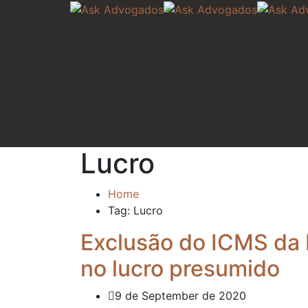
Lucro
Home
Tag: Lucro
Exclusão do ICMS da 
no lucro presumido
9 de September de 2020