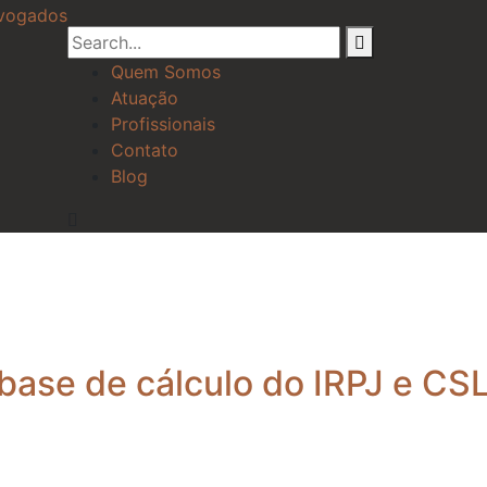
Quem Somos
Atuação
Profissionais
Contato
Blog
base de cálculo do IRPJ e CS