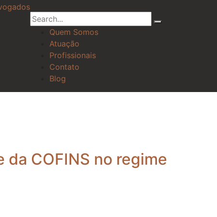
Quem Somos
Atuação
Profissionais
Contato
Blog
e da COFINS no regime